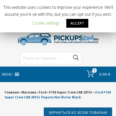
This website uses cookies to improve your experience. We'll
assume you're ok with this, but you can opt-out if you wish.
(ENG,EST,RUS) +372 51997907
|
(RUS,LV) +37127040380
|
info@pickups4x4.eu
ДОБРО ПОЖАЛОВАТЬ.
ВОЙТИ
РЕГИСТРАЦИЯ
|
Cookie settings
ACCEPT
Поиск
0
0.00
€
MENU
Главная
Магазин
Ford
F150 Super Crew CAB 2015+
Ford F150
Super Crew CAB 2015+ Пороги Northstar Black
ВЕРНУТЬСЯ КО ВСЕМ ТОВАРАМ